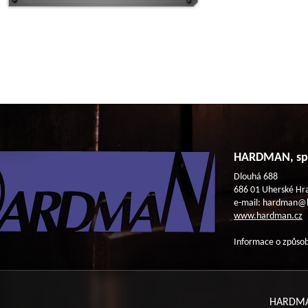
HARDMAN, spol
Dlouhá 688
686 01 Uherské Hra
e-mail: hardman@
www.hardman.cz
Informace o způsob
HARDMAN,